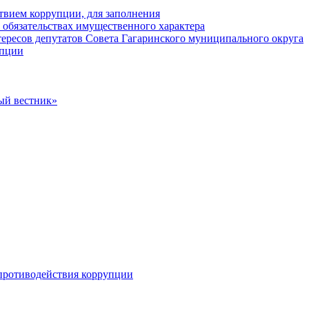
твием коррупции, для заполнения
и обязательствах имущественного характера
ересов депутатов Совета Гагаринского муниципального округа
упции
ый вестник»
противодействия коррупции