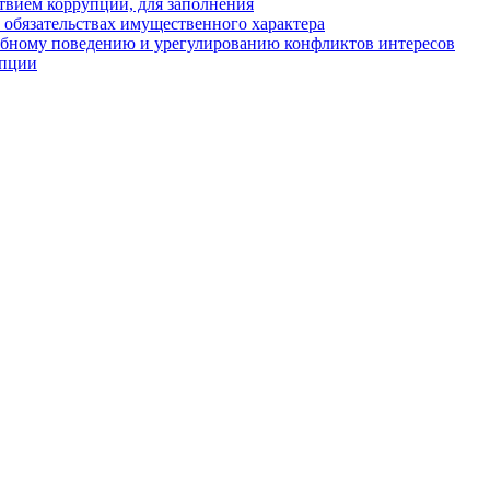
твием коррупции, для заполнения
и обязательствах имущественного характера
ебному поведению и урегулированию конфликтов интересов
упции