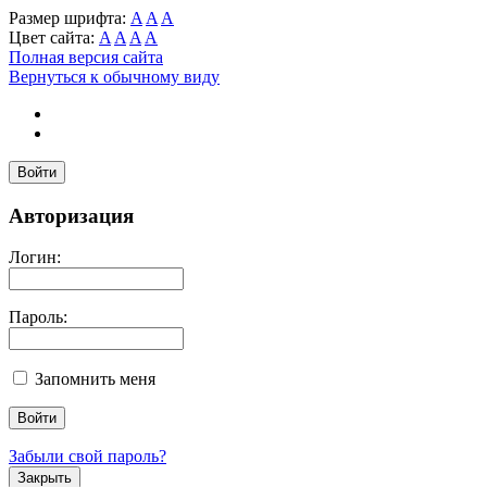
Размер шрифта:
A
A
A
Цвет сайта:
A
A
A
A
Полная версия сайта
Вернуться к обычному виду
Войти
Авторизация
Логин:
Пароль:
Запомнить меня
Забыли свой пароль?
Закрыть