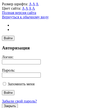
Размер шрифта:
A
A
A
Цвет сайта:
A
A
A
A
Полная версия сайта
Вернуться к обычному виду
Войти
Авторизация
Логин:
Пароль:
Запомнить меня
Забыли свой пароль?
Закрыть