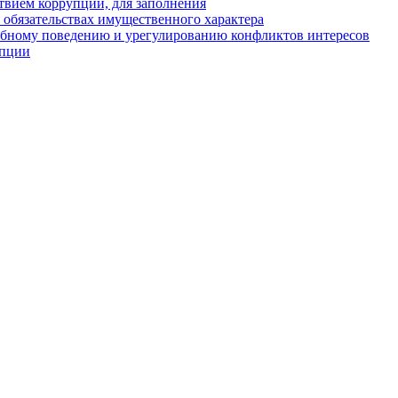
твием коррупции, для заполнения
и обязательствах имущественного характера
ебному поведению и урегулированию конфликтов интересов
упции