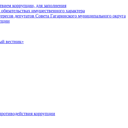
твием коррупции, для заполнения
и обязательствах имущественного характера
ересов депутатов Совета Гагаринского муниципального округа
упции
ый вестник»
противодействия коррупции