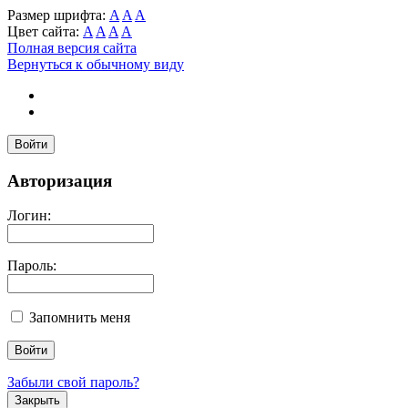
Размер шрифта:
A
A
A
Цвет сайта:
A
A
A
A
Полная версия сайта
Вернуться к обычному виду
Войти
Авторизация
Логин:
Пароль:
Запомнить меня
Забыли свой пароль?
Закрыть