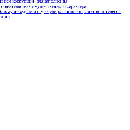
твием коррупции, для заполнения
и обязательствах имущественного характера
ебному поведению и урегулированию конфликтов интересов
упции