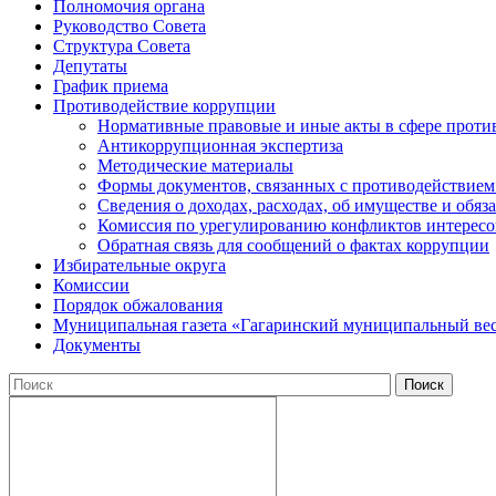
Полномочия органа
Руководство Совета
Структура Совета
Депутаты
График приема
Противодействие коррупции
Нормативные правовые и иные акты в сфере проти
Антикоррупционная экспертиза
Методические материалы
Формы документов, связанных с противодействием
Сведения о доходах, расходах, об имуществе и обяз
Комиссия по урегулированию конфликтов интересо
Обратная связь для сообщений о фактах коррупции
Избирательные округа
Комиссии
Порядок обжалования
Муниципальная газета «Гагаринский муниципальный ве
Документы