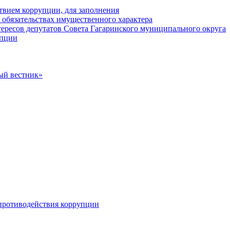
твием коррупции, для заполнения
и обязательствах имущественного характера
ересов депутатов Совета Гагаринского муниципального округа
упции
ый вестник»
противодействия коррупции