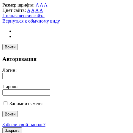
Размер шрифта:
A
A
A
Цвет сайта:
A
A
A
A
Полная версия сайта
Вернуться к обычному виду
Войти
Авторизация
Логин:
Пароль:
Запомнить меня
Забыли свой пароль?
Закрыть