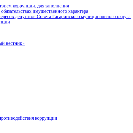
твием коррупции, для заполнения
и обязательствах имущественного характера
ересов депутатов Совета Гагаринского муниципального округа
упции
ый вестник»
противодействия коррупции