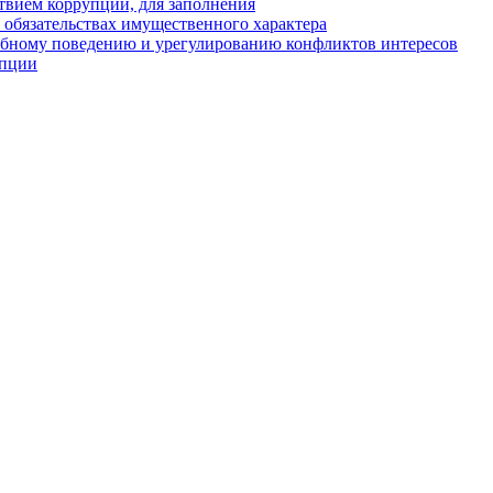
твием коррупции, для заполнения
и обязательствах имущественного характера
ебному поведению и урегулированию конфликтов интересов
упции