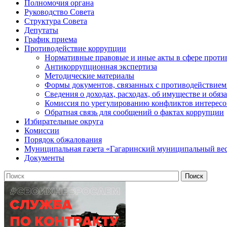
Полномочия органа
Руководство Совета
Структура Совета
Депутаты
График приема
Противодействие коррупции
Нормативные правовые и иные акты в сфере проти
Антикоррупционная экспертиза
Методические материалы
Формы документов, связанных с противодействием
Сведения о доходах, расходах, об имуществе и обяз
Комиссия по урегулированию конфликтов интересо
Обратная связь для сообщений о фактах коррупции
Избирательные округа
Комиссии
Порядок обжалования
Муниципальная газета «Гагаринский муниципальный ве
Документы