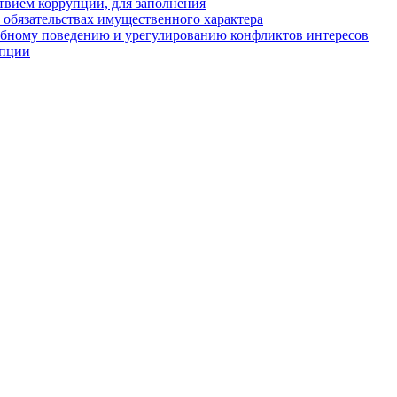
твием коррупции, для заполнения
и обязательствах имущественного характера
ебному поведению и урегулированию конфликтов интересов
упции