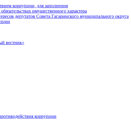
твием коррупции, для заполнения
и обязательствах имущественного характера
ересов депутатов Совета Гагаринского муниципального округа
упции
ый вестник»
противодействия коррупции