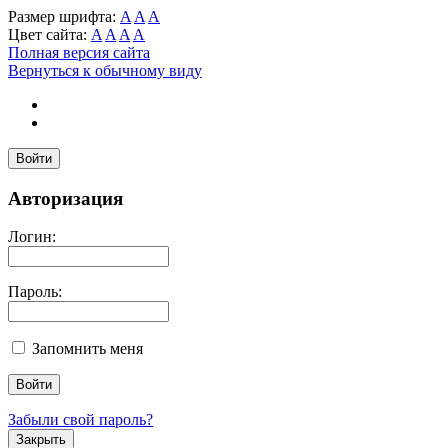
Размер шрифта:
A
A
A
Цвет сайта:
A
A
A
A
Полная версия сайта
Вернуться к обычному виду
Войти
Авторизация
Логин:
Пароль:
Запомнить меня
Забыли свой пароль?
Закрыть