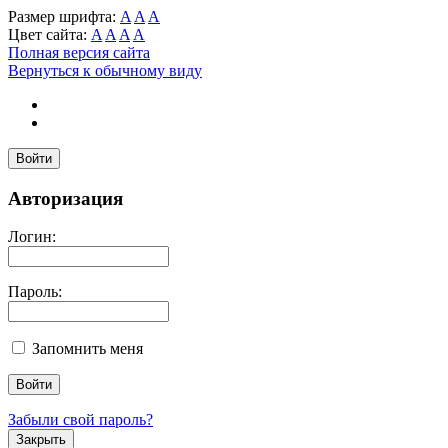
Размер шрифта:
A
A
A
Цвет сайта:
A
A
A
A
Полная версия сайта
Вернуться к обычному виду
Войти
Авторизация
Логин:
Пароль:
Запомнить меня
Забыли свой пароль?
Закрыть