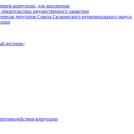
твием коррупции, для заполнения
и обязательствах имущественного характера
ересов депутатов Совета Гагаринского муниципального округа
упции
ый вестник»
противодействия коррупции