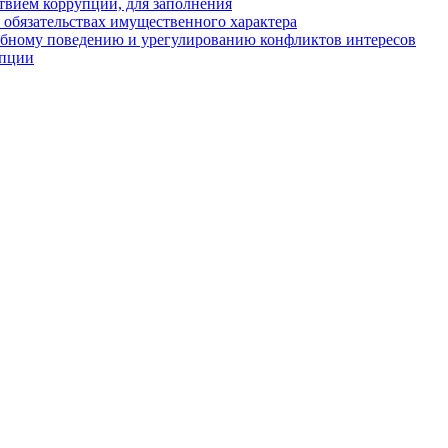
твием коррупции, для заполнения
и обязательствах имущественного характера
ебному поведению и урегулированию конфликтов интересов
упции