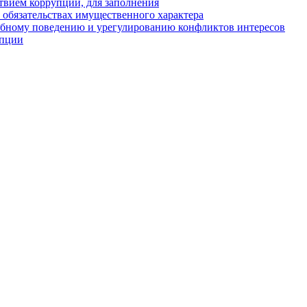
твием коррупции, для заполнения
и обязательствах имущественного характера
ебному поведению и урегулированию конфликтов интересов
упции