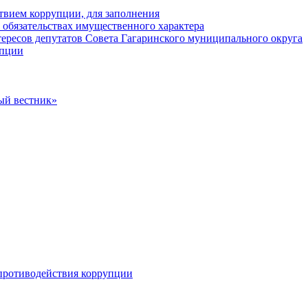
твием коррупции, для заполнения
и обязательствах имущественного характера
ересов депутатов Совета Гагаринского муниципального округа
упции
ый вестник»
противодействия коррупции