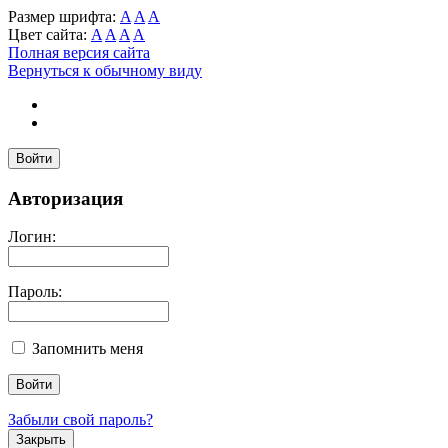
Размер шрифта:
A
A
A
Цвет сайта:
A
A
A
A
Полная версия сайта
Вернуться к обычному виду
Войти
Авторизация
Логин:
Пароль:
Запомнить меня
Забыли свой пароль?
Закрыть