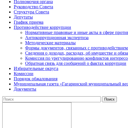
Полномочия органа
Руководство Совета
Структура Совета
Депутаты
График приема
Противодействие коррупции
Нормативные правовые и иные акты в сфере проти
Антикоррупционная экспертиза
Методические материалы
Формы документов, связанных с противодействием
Сведения о доходах, расходах, об имуществе и обяз
Комиссия по урегулированию конфликтов интересо
Обратная связь для сообщений о фактах коррупции
Избирательные округа
Комиссии
Порядок обжалования
Муниципальная газета «Гагаринский муниципальный ве
Документы