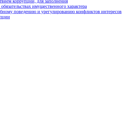
твием коррупции, для заполнения
и обязательствах имущественного характера
ебному поведению и урегулированию конфликтов интересов
упции