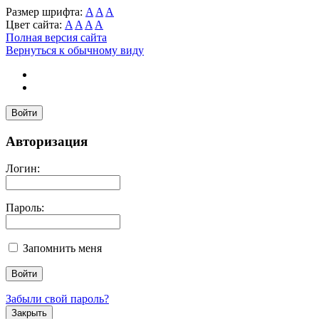
Размер шрифта:
A
A
A
Цвет сайта:
A
A
A
A
Полная версия сайта
Вернуться к обычному виду
Войти
Авторизация
Логин:
Пароль:
Запомнить меня
Забыли свой пароль?
Закрыть