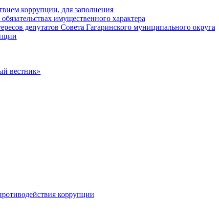
твием коррупции, для заполнения
и обязательствах имущественного характера
ересов депутатов Совета Гагаринского муниципального округа
упции
ый вестник»
противодействия коррупции