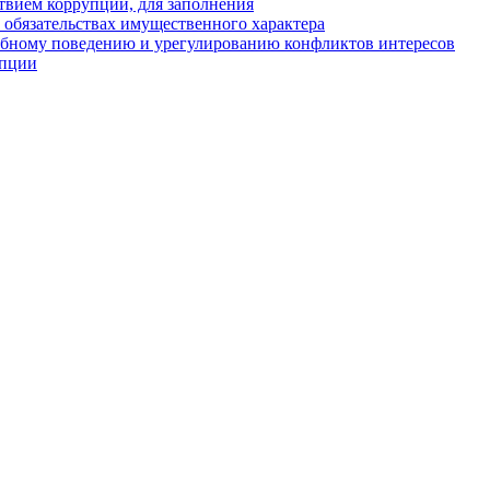
твием коррупции, для заполнения
и обязательствах имущественного характера
ебному поведению и урегулированию конфликтов интересов
упции