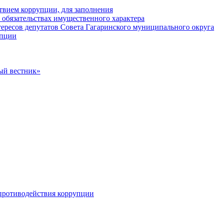
твием коррупции, для заполнения
и обязательствах имущественного характера
ересов депутатов Совета Гагаринского муниципального округа
упции
ый вестник»
противодействия коррупции