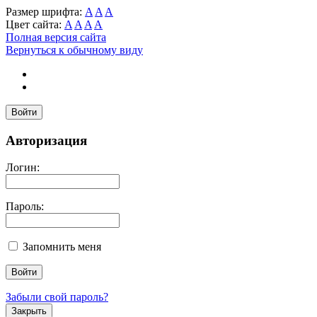
Размер шрифта:
A
A
A
Цвет сайта:
A
A
A
A
Полная версия сайта
Вернуться к обычному виду
Войти
Авторизация
Логин:
Пароль:
Запомнить меня
Забыли свой пароль?
Закрыть