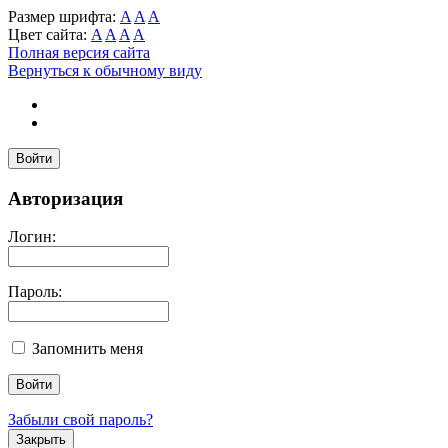
Размер шрифта:
A
A
A
Цвет сайта:
A
A
A
A
Полная версия сайта
Вернуться к обычному виду
Войти
Авторизация
Логин:
Пароль:
Запомнить меня
Забыли свой пароль?
Закрыть