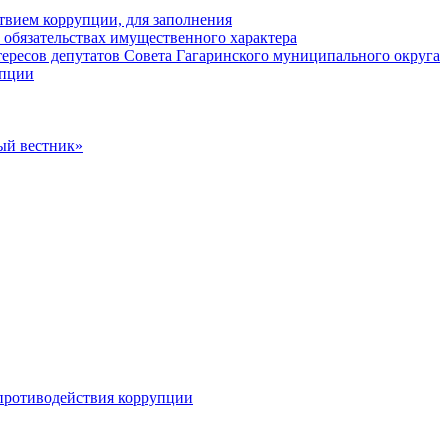
твием коррупции, для заполнения
и обязательствах имущественного характера
ересов депутатов Совета Гагаринского муниципального округа
упции
ый вестник»
противодействия коррупции