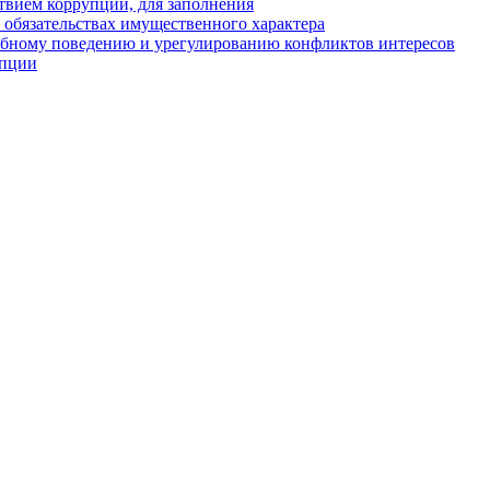
твием коррупции, для заполнения
и обязательствах имущественного характера
ебному поведению и урегулированию конфликтов интересов
упции