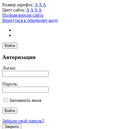
Размер шрифта:
A
A
A
Цвет сайта:
A
A
A
A
Полная версия сайта
Вернуться к обычному виду
Войти
Авторизация
Логин:
Пароль:
Запомнить меня
Забыли свой пароль?
Закрыть