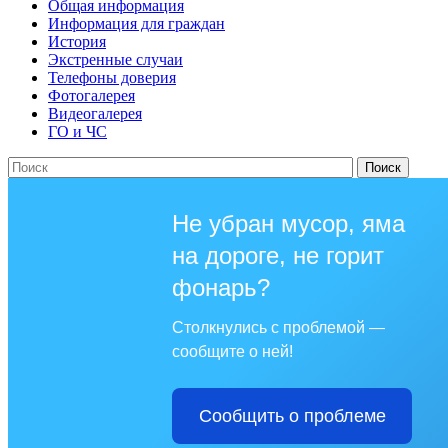
Общая информация
Информация для граждан
История
Экстренные случаи
Телефоны доверия
Фотогалерея
Видеогалерея
ГО и ЧС
Не убран мусор, яма
на дороге, не горит
фонарь?
Столкнулись с проблемой —
сообщите о ней!
Сообщить о проблеме