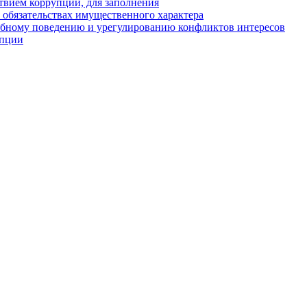
твием коррупции, для заполнения
и обязательствах имущественного характера
ебному поведению и урегулированию конфликтов интересов
упции