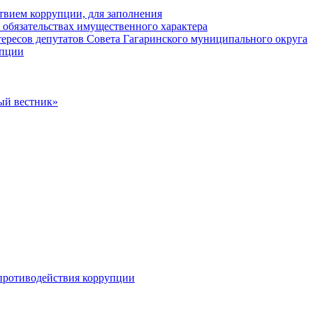
твием коррупции, для заполнения
и обязательствах имущественного характера
ересов депутатов Совета Гагаринского муниципального округа
упции
ый вестник»
противодействия коррупции