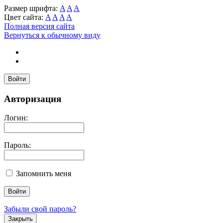
Размер шрифта:
A
A
A
Цвет сайта:
A
A
A
A
Полная версия сайта
Вернуться к обычному виду
Войти
Авторизация
Логин:
Пароль:
Запомнить меня
Забыли свой пароль?
Закрыть