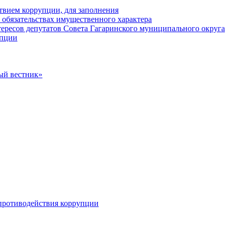
твием коррупции, для заполнения
и обязательствах имущественного характера
ересов депутатов Совета Гагаринского муниципального округа
упции
ый вестник»
противодействия коррупции