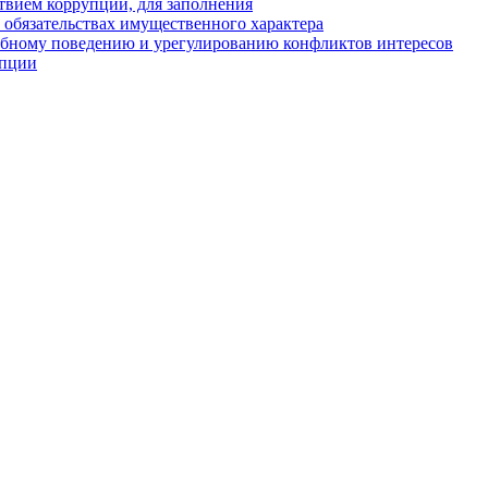
твием коррупции, для заполнения
и обязательствах имущественного характера
ебному поведению и урегулированию конфликтов интересов
упции