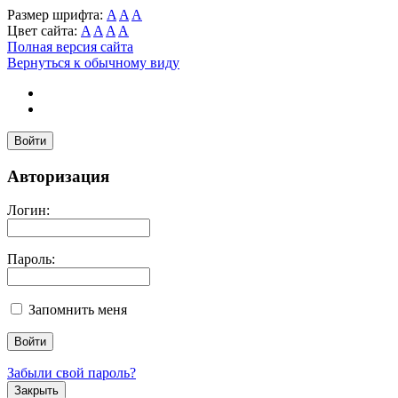
Размер шрифта:
A
A
A
Цвет сайта:
A
A
A
A
Полная версия сайта
Вернуться к обычному виду
Войти
Авторизация
Логин:
Пароль:
Запомнить меня
Забыли свой пароль?
Закрыть