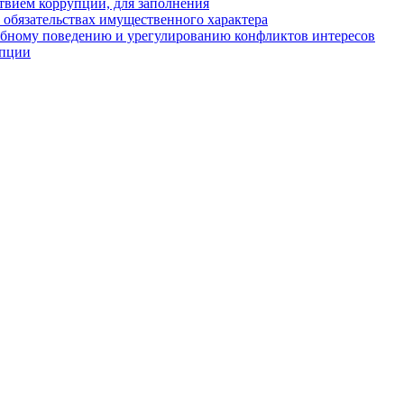
твием коррупции, для заполнения
и обязательствах имущественного характера
ебному поведению и урегулированию конфликтов интересов
упции