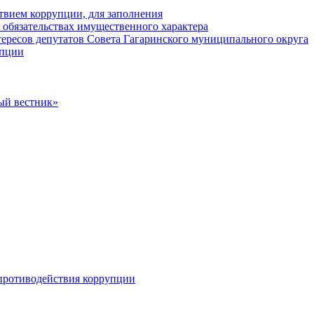
твием коррупции, для заполнения
и обязательствах имущественного характера
ересов депутатов Совета Гагаринского муниципального округа
упции
ый вестник»
противодействия коррупции