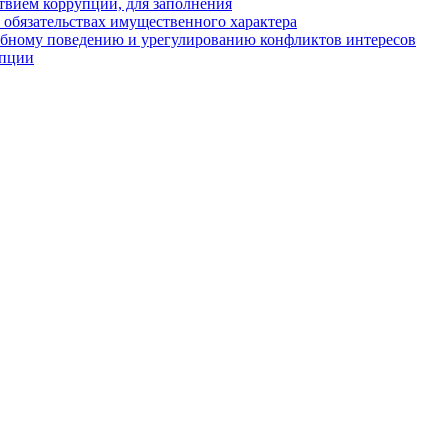
твием коррупции, для заполнения
и обязательствах имущественного характера
ебному поведению и урегулированию конфликтов интересов
упции