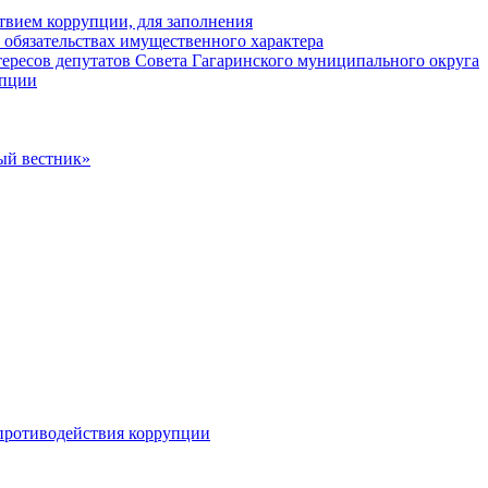
твием коррупции, для заполнения
и обязательствах имущественного характера
ересов депутатов Совета Гагаринского муниципального округа
упции
ый вестник»
противодействия коррупции