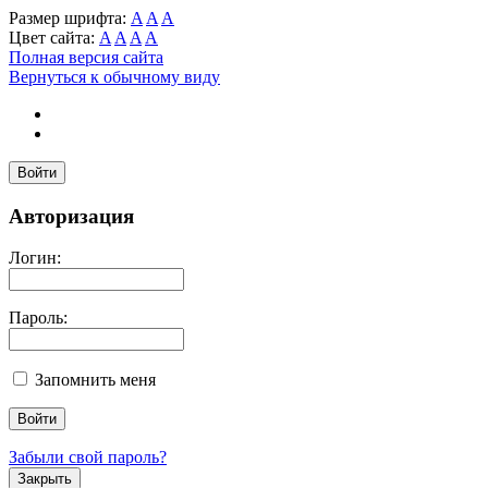
Размер шрифта:
A
A
A
Цвет сайта:
A
A
A
A
Полная версия сайта
Вернуться к обычному виду
Войти
Авторизация
Логин:
Пароль:
Запомнить меня
Забыли свой пароль?
Закрыть