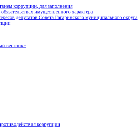
твием коррупции, для заполнения
и обязательствах имущественного характера
ересов депутатов Совета Гагаринского муниципального округа
упции
ый вестник»
противодействия коррупции