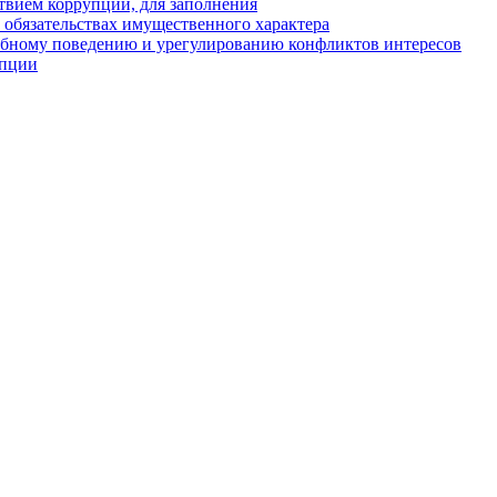
твием коррупции, для заполнения
и обязательствах имущественного характера
ебному поведению и урегулированию конфликтов интересов
упции