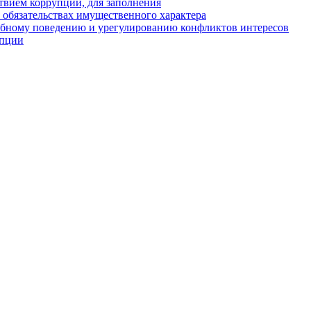
твием коррупции, для заполнения
и обязательствах имущественного характера
ебному поведению и урегулированию конфликтов интересов
упции