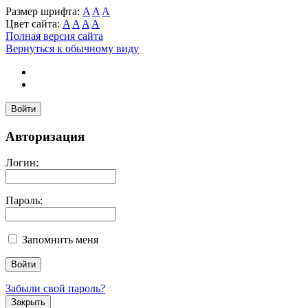
Размер шрифта:
A
A
A
Цвет сайта:
A
A
A
A
Полная версия сайта
Вернуться к обычному виду
Войти
Авторизация
Логин:
Пароль:
Запомнить меня
Забыли свой пароль?
Закрыть