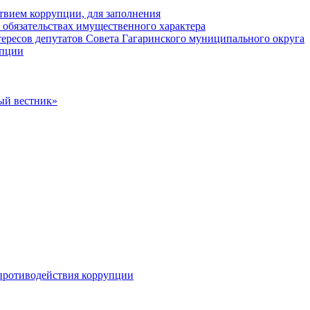
твием коррупции, для заполнения
и обязательствах имущественного характера
ересов депутатов Совета Гагаринского муниципального округа
упции
ый вестник»
противодействия коррупции