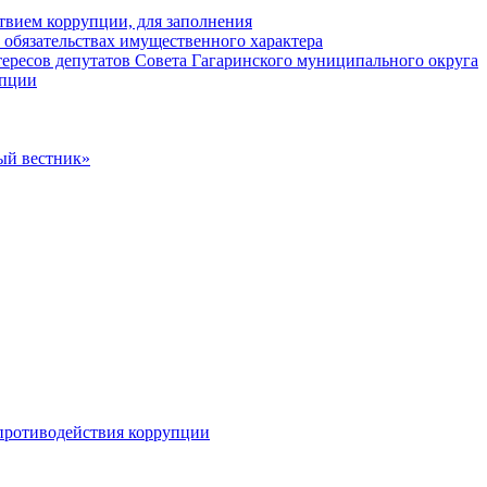
твием коррупции, для заполнения
и обязательствах имущественного характера
ересов депутатов Совета Гагаринского муниципального округа
упции
ый вестник»
противодействия коррупции