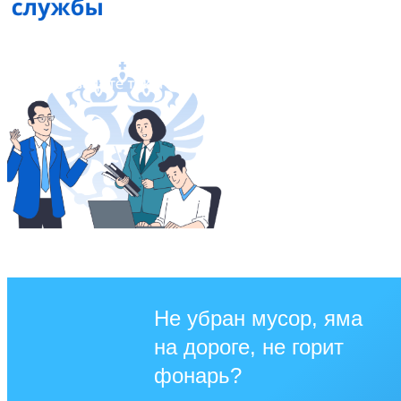
Не убран мусор, яма
на дороге, не горит
фонарь?