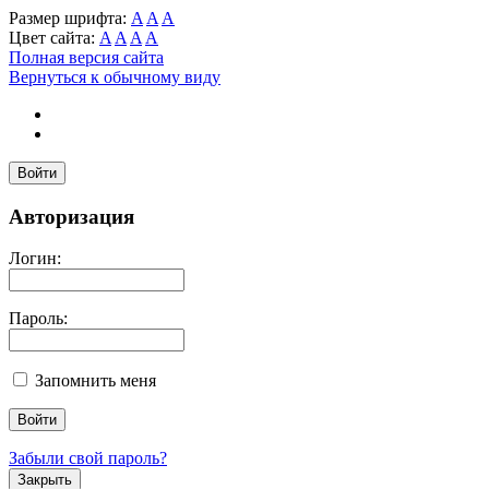
Размер шрифта:
A
A
A
Цвет сайта:
A
A
A
A
Полная версия сайта
Вернуться к обычному виду
Войти
Авторизация
Логин:
Пароль:
Запомнить меня
Забыли свой пароль?
Закрыть