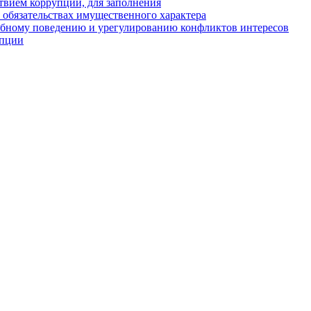
твием коррупции, для заполнения
и обязательствах имущественного характера
ебному поведению и урегулированию конфликтов интересов
упции