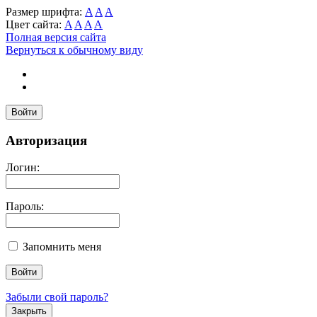
Размер шрифта:
A
A
A
Цвет сайта:
A
A
A
A
Полная версия сайта
Вернуться к обычному виду
Войти
Авторизация
Логин:
Пароль:
Запомнить меня
Забыли свой пароль?
Закрыть