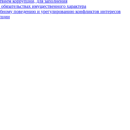
твием коррупции, для заполнения
и обязательствах имущественного характера
ебному поведению и урегулированию конфликтов интересов
упции