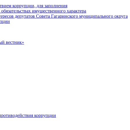
твием коррупции, для заполнения
и обязательствах имущественного характера
ересов депутатов Совета Гагаринского муниципального округа
упции
ый вестник»
противодействия коррупции