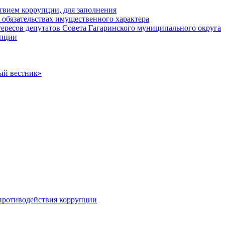
твием коррупции, для заполнения
и обязательствах имущественного характера
ересов депутатов Совета Гагаринского муниципального округа
упции
ый вестник»
противодействия коррупции