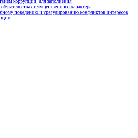
твием коррупции, для заполнения
и обязательствах имущественного характера
ебному поведению и урегулированию конфликтов интересов
упции