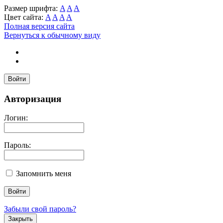
Размер шрифта:
A
A
A
Цвет сайта:
A
A
A
A
Полная версия сайта
Вернуться к обычному виду
Войти
Авторизация
Логин:
Пароль:
Запомнить меня
Забыли свой пароль?
Закрыть