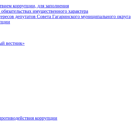
твием коррупции, для заполнения
и обязательствах имущественного характера
ересов депутатов Совета Гагаринского муниципального округа
упции
ый вестник»
противодействия коррупции