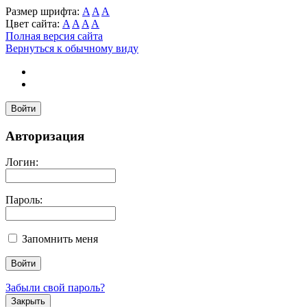
Размер шрифта:
A
A
A
Цвет сайта:
A
A
A
A
Полная версия сайта
Вернуться к обычному виду
Войти
Авторизация
Логин:
Пароль:
Запомнить меня
Забыли свой пароль?
Закрыть