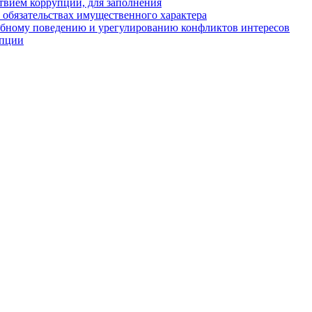
твием коррупции, для заполнения
и обязательствах имущественного характера
ебному поведению и урегулированию конфликтов интересов
упции