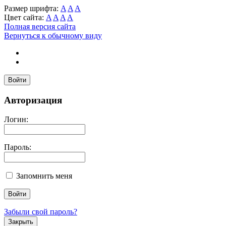
Размер шрифта:
A
A
A
Цвет сайта:
A
A
A
A
Полная версия сайта
Вернуться к обычному виду
Войти
Авторизация
Логин:
Пароль:
Запомнить меня
Забыли свой пароль?
Закрыть