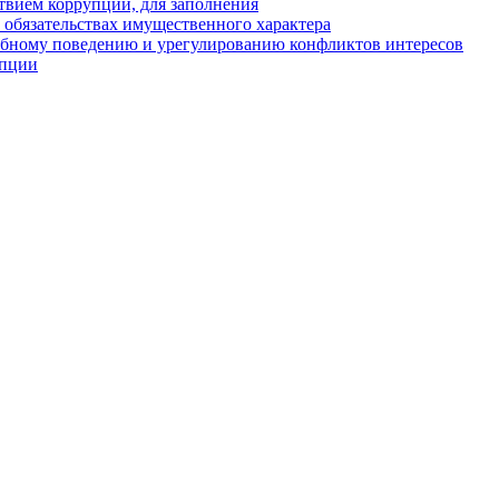
твием коррупции, для заполнения
и обязательствах имущественного характера
ебному поведению и урегулированию конфликтов интересов
упции