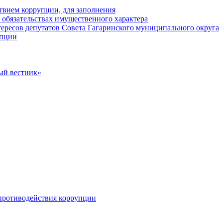
твием коррупции, для заполнения
и обязательствах имущественного характера
ересов депутатов Совета Гагаринского муниципального округа
упции
ый вестник»
противодействия коррупции