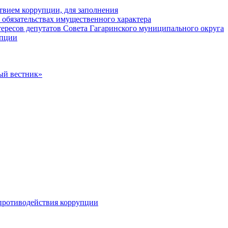
твием коррупции, для заполнения
и обязательствах имущественного характера
ересов депутатов Совета Гагаринского муниципального округа
упции
ый вестник»
противодействия коррупции