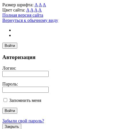
Размер шрифта:
A
A
A
Цвет сайта:
A
A
A
A
Полная версия сайта
Вернуться к обычному виду
Войти
Авторизация
Логин:
Пароль:
Запомнить меня
Забыли свой пароль?
Закрыть