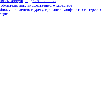
твием коррупции, для заполнения
и обязательствах имущественного характера
ебному поведению и урегулированию конфликтов интересов
упции