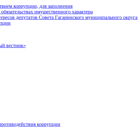
твием коррупции, для заполнения
и обязательствах имущественного характера
ересов депутатов Совета Гагаринского муниципального округа
упции
ый вестник»
противодействия коррупции