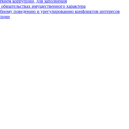
твием коррупции, для заполнения
и обязательствах имущественного характера
ебному поведению и урегулированию конфликтов интересов
упции