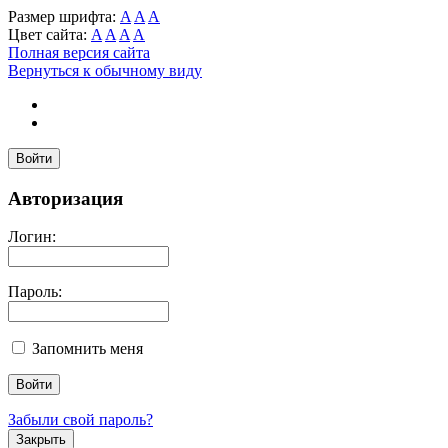
Размер шрифта:
A
A
A
Цвет сайта:
A
A
A
A
Полная версия сайта
Вернуться к обычному виду
Войти
Авторизация
Логин:
Пароль:
Запомнить меня
Забыли свой пароль?
Закрыть