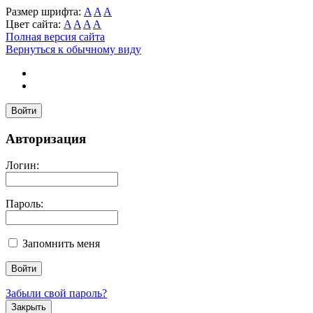
Размер шрифта:
A
A
A
Цвет сайта:
A
A
A
A
Полная версия сайта
Вернуться к обычному виду
Войти
Авторизация
Логин:
Пароль:
Запомнить меня
Забыли свой пароль?
Закрыть