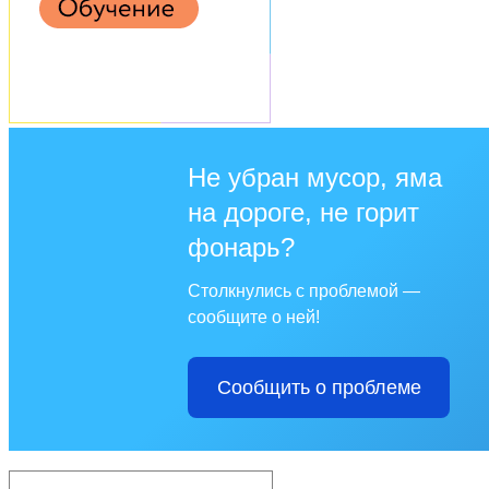
Не убран мусор, яма
на дороге, не горит
фонарь?
Столкнулись с проблемой —
сообщите о ней!
Сообщить о проблеме