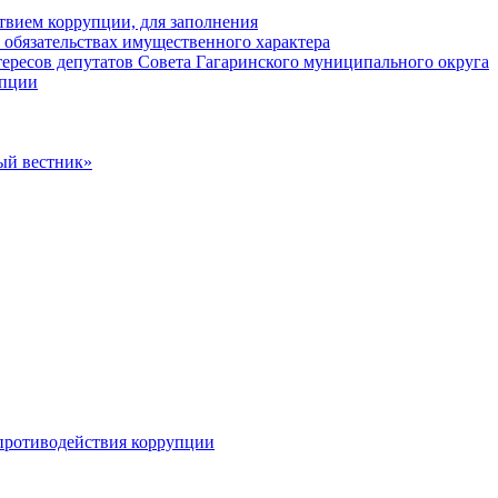
твием коррупции, для заполнения
и обязательствах имущественного характера
ересов депутатов Совета Гагаринского муниципального округа
упции
ый вестник»
противодействия коррупции