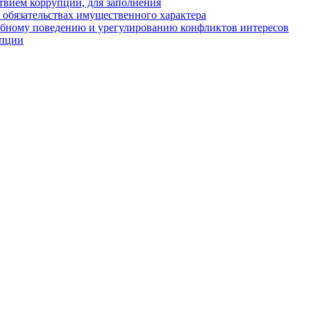
твием коррупции, для заполнения
и обязательствах имущественного характера
ебному поведению и урегулированию конфликтов интересов
упции