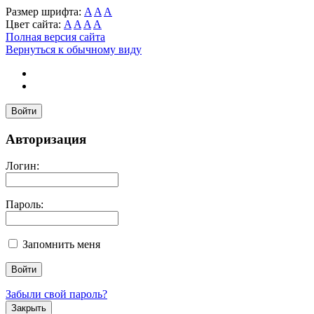
Размер шрифта:
A
A
A
Цвет сайта:
A
A
A
A
Полная версия сайта
Вернуться к обычному виду
Войти
Авторизация
Логин:
Пароль:
Запомнить меня
Забыли свой пароль?
Закрыть