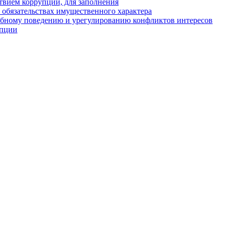
твием коррупции, для заполнения
и обязательствах имущественного характера
ебному поведению и урегулированию конфликтов интересов
упции