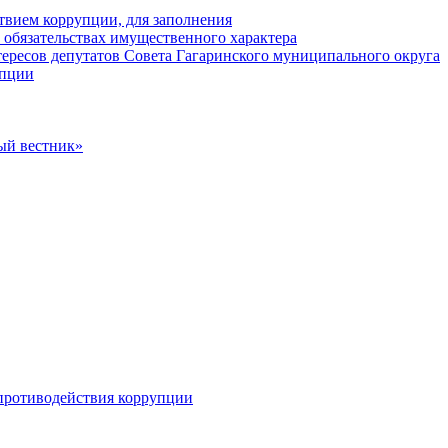
твием коррупции, для заполнения
и обязательствах имущественного характера
ересов депутатов Совета Гагаринского муниципального округа
упции
ый вестник»
противодействия коррупции