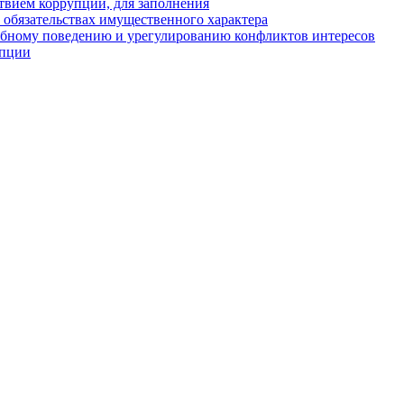
твием коррупции, для заполнения
и обязательствах имущественного характера
ебному поведению и урегулированию конфликтов интересов
упции