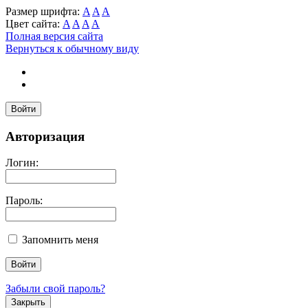
Размер шрифта:
A
A
A
Цвет сайта:
A
A
A
A
Полная версия сайта
Вернуться к обычному виду
Войти
Авторизация
Логин:
Пароль:
Запомнить меня
Забыли свой пароль?
Закрыть