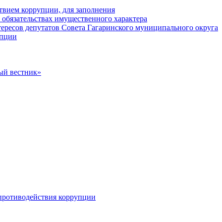
твием коррупции, для заполнения
и обязательствах имущественного характера
ересов депутатов Совета Гагаринского муниципального округа
упции
ый вестник»
противодействия коррупции