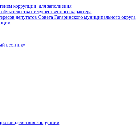
твием коррупции, для заполнения
и обязательствах имущественного характера
ересов депутатов Совета Гагаринского муниципального округа
упции
ый вестник»
противодействия коррупции