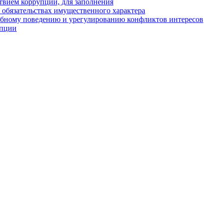
твием коррупции, для заполнения
и обязательствах имущественного характера
ебному поведению и урегулированию конфликтов интересов
упции