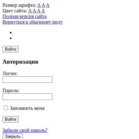
Размер шрифта:
A
A
A
Цвет сайта:
A
A
A
A
Полная версия сайта
Вернуться к обычному виду
Войти
Авторизация
Логин:
Пароль:
Запомнить меня
Забыли свой пароль?
Закрыть