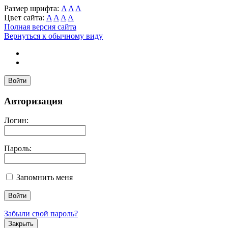
Размер шрифта:
A
A
A
Цвет сайта:
A
A
A
A
Полная версия сайта
Вернуться к обычному виду
Войти
Авторизация
Логин:
Пароль:
Запомнить меня
Забыли свой пароль?
Закрыть