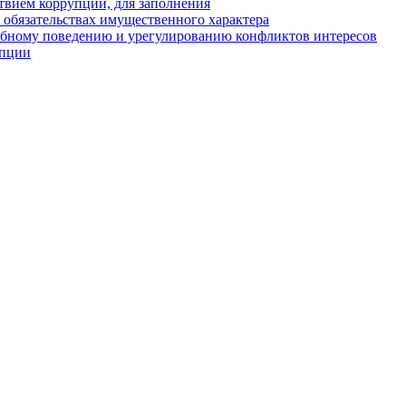
твием коррупции, для заполнения
и обязательствах имущественного характера
ебному поведению и урегулированию конфликтов интересов
упции