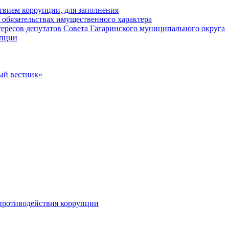
твием коррупции, для заполнения
и обязательствах имущественного характера
ересов депутатов Совета Гагаринского муниципального округа
упции
ый вестник»
противодействия коррупции