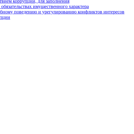
твием коррупции, для заполнения
и обязательствах имущественного характера
ебному поведению и урегулированию конфликтов интересов
упции