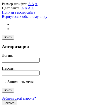
Размер шрифта:
A
A
A
Цвет сайта:
A
A
A
A
Полная версия сайта
Вернуться к обычному виду
Войти
Авторизация
Логин:
Пароль:
Запомнить меня
Забыли свой пароль?
Закрыть