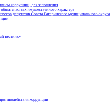
твием коррупции, для заполнения
и обязательствах имущественного характера
ересов депутатов Совета Гагаринского муниципального округа
упции
ый вестник»
противодействия коррупции