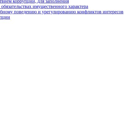
твием коррупции, для заполнения
и обязательствах имущественного характера
ебному поведению и урегулированию конфликтов интересов
упции