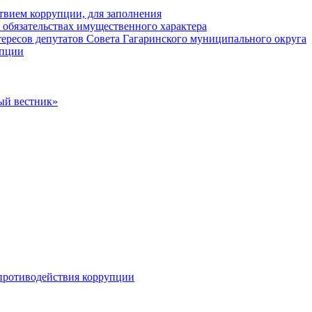
твием коррупции, для заполнения
и обязательствах имущественного характера
ересов депутатов Совета Гагаринского муниципального округа
упции
ый вестник»
противодействия коррупции