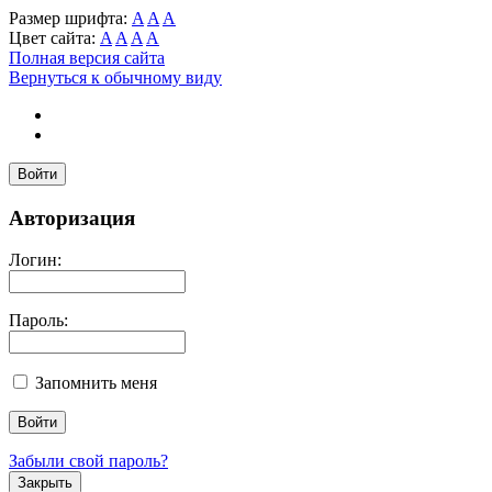
Размер шрифта:
A
A
A
Цвет сайта:
A
A
A
A
Полная версия сайта
Вернуться к обычному виду
Войти
Авторизация
Логин:
Пароль:
Запомнить меня
Забыли свой пароль?
Закрыть