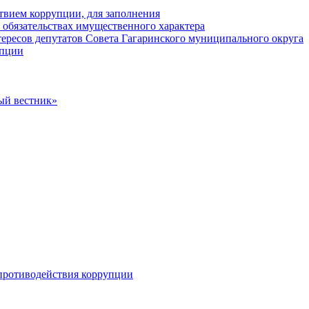
твием коррупции, для заполнения
и обязательствах имущественного характера
ересов депутатов Совета Гагаринского муниципального округа
упции
ый вестник»
противодействия коррупции