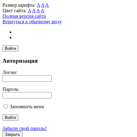
Размер шрифта:
A
A
A
Цвет сайта:
A
A
A
A
Полная версия сайта
Вернуться к обычному виду
Войти
Авторизация
Логин:
Пароль:
Запомнить меня
Забыли свой пароль?
Закрыть