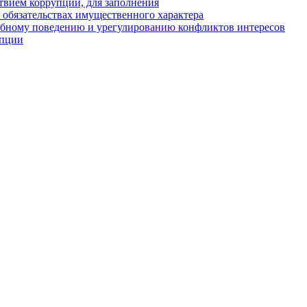
твием коррупции, для заполнения
и обязательствах имущественного характера
ебному поведению и урегулированию конфликтов интересов
упции