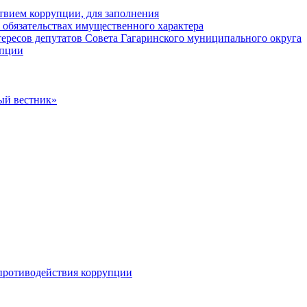
твием коррупции, для заполнения
и обязательствах имущественного характера
ересов депутатов Совета Гагаринского муниципального округа
упции
ый вестник»
противодействия коррупции