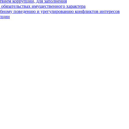
твием коррупции, для заполнения
и обязательствах имущественного характера
ебному поведению и урегулированию конфликтов интересов
упции