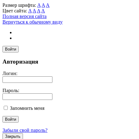
Размер шрифта:
A
A
A
Цвет сайта:
A
A
A
A
Полная версия сайта
Вернуться к обычному виду
Войти
Авторизация
Логин:
Пароль:
Запомнить меня
Забыли свой пароль?
Закрыть