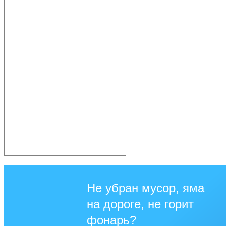
Не убран мусор, яма
на дороге, не горит
фонарь?