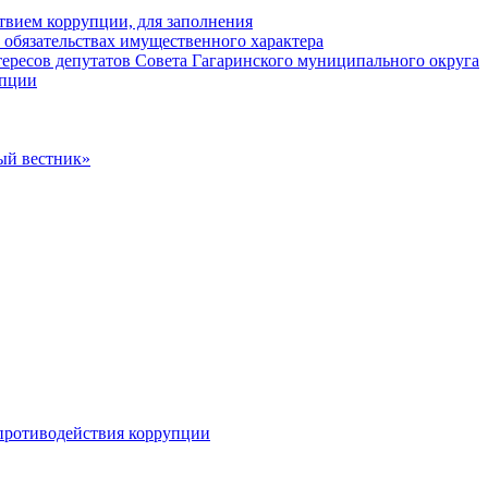
твием коррупции, для заполнения
и обязательствах имущественного характера
ересов депутатов Совета Гагаринского муниципального округа
упции
ый вестник»
противодействия коррупции