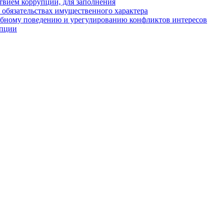
твием коррупции, для заполнения
и обязательствах имущественного характера
ебному поведению и урегулированию конфликтов интересов
упции