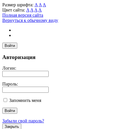
Размер шрифта:
A
A
A
Цвет сайта:
A
A
A
A
Полная версия сайта
Вернуться к обычному виду
Войти
Авторизация
Логин:
Пароль:
Запомнить меня
Забыли свой пароль?
Закрыть