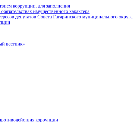
твием коррупции, для заполнения
и обязательствах имущественного характера
ересов депутатов Совета Гагаринского муниципального округа
упции
ый вестник»
противодействия коррупции