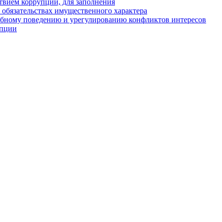
твием коррупции, для заполнения
и обязательствах имущественного характера
ебному поведению и урегулированию конфликтов интересов
упции