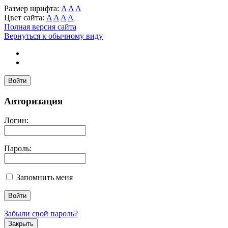
Размер шрифта:
A
A
A
Цвет сайта:
A
A
A
A
Полная версия сайта
Вернуться к обычному виду
Войти
Авторизация
Логин:
Пароль:
Запомнить меня
Забыли свой пароль?
Закрыть