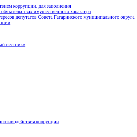
твием коррупции, для заполнения
и обязательствах имущественного характера
ересов депутатов Совета Гагаринского муниципального округа
упции
ый вестник»
противодействия коррупции