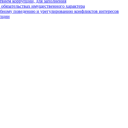
твием коррупции, для заполнения
и обязательствах имущественного характера
ебному поведению и урегулированию конфликтов интересов
упции