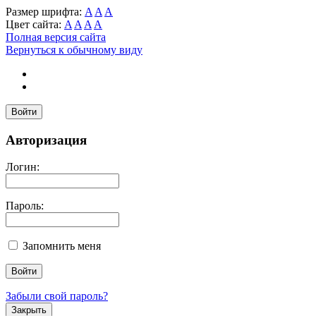
Размер шрифта:
A
A
A
Цвет сайта:
A
A
A
A
Полная версия сайта
Вернуться к обычному виду
Войти
Авторизация
Логин:
Пароль:
Запомнить меня
Забыли свой пароль?
Закрыть