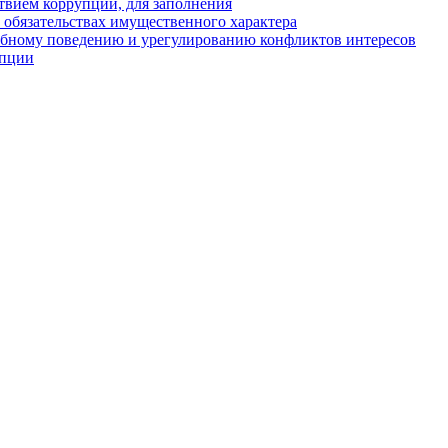
твием коррупции, для заполнения
и обязательствах имущественного характера
ебному поведению и урегулированию конфликтов интересов
упции