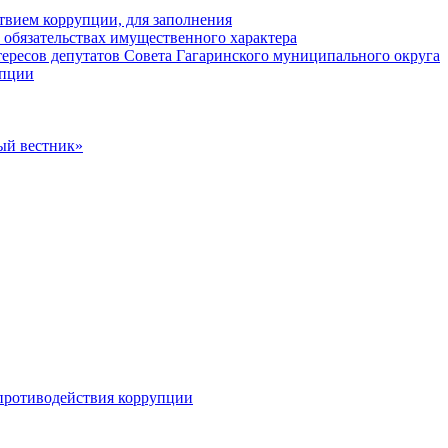
твием коррупции, для заполнения
и обязательствах имущественного характера
ересов депутатов Совета Гагаринского муниципального округа
упции
ый вестник»
противодействия коррупции