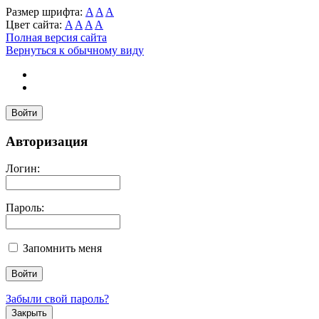
Размер шрифта:
A
A
A
Цвет сайта:
A
A
A
A
Полная версия сайта
Вернуться к обычному виду
Войти
Авторизация
Логин:
Пароль:
Запомнить меня
Забыли свой пароль?
Закрыть