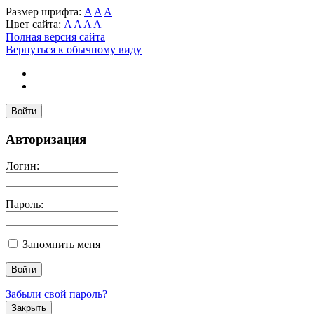
Размер шрифта:
A
A
A
Цвет сайта:
A
A
A
A
Полная версия сайта
Вернуться к обычному виду
Войти
Авторизация
Логин:
Пароль:
Запомнить меня
Забыли свой пароль?
Закрыть