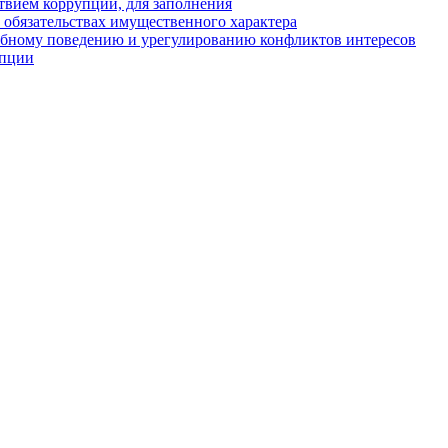
твием коррупции, для заполнения
и обязательствах имущественного характера
ебному поведению и урегулированию конфликтов интересов
упции