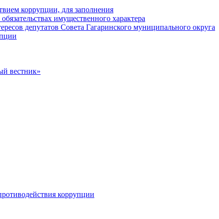
твием коррупции, для заполнения
и обязательствах имущественного характера
ересов депутатов Совета Гагаринского муниципального округа
упции
ый вестник»
противодействия коррупции