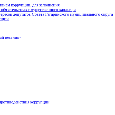
твием коррупции, для заполнения
и обязательствах имущественного характера
ересов депутатов Совета Гагаринского муниципального округа
упции
ый вестник»
противодействия коррупции