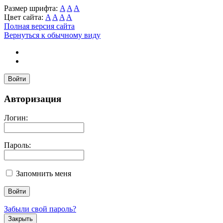
Размер шрифта:
A
A
A
Цвет сайта:
A
A
A
A
Полная версия сайта
Вернуться к обычному виду
Войти
Авторизация
Логин:
Пароль:
Запомнить меня
Забыли свой пароль?
Закрыть