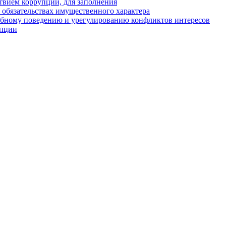
твием коррупции, для заполнения
и обязательствах имущественного характера
ебному поведению и урегулированию конфликтов интересов
упции