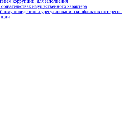
твием коррупции, для заполнения
и обязательствах имущественного характера
ебному поведению и урегулированию конфликтов интересов
упции