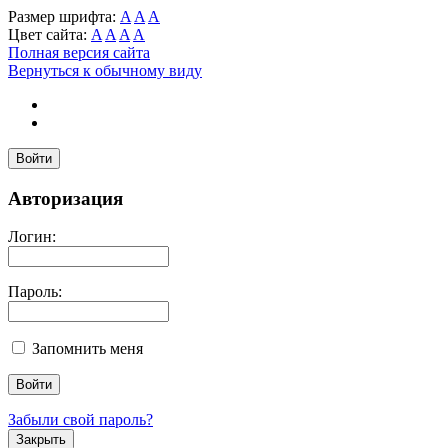
Размер шрифта:
A
A
A
Цвет сайта:
A
A
A
A
Полная версия сайта
Вернуться к обычному виду
Войти
Авторизация
Логин:
Пароль:
Запомнить меня
Забыли свой пароль?
Закрыть