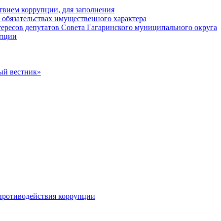
твием коррупции, для заполнения
и обязательствах имущественного характера
ересов депутатов Совета Гагаринского муниципального округа
упции
ый вестник»
противодействия коррупции