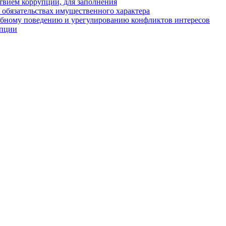
твием коррупции, для заполнения
и обязательствах имущественного характера
ебному поведению и урегулированию конфликтов интересов
упции