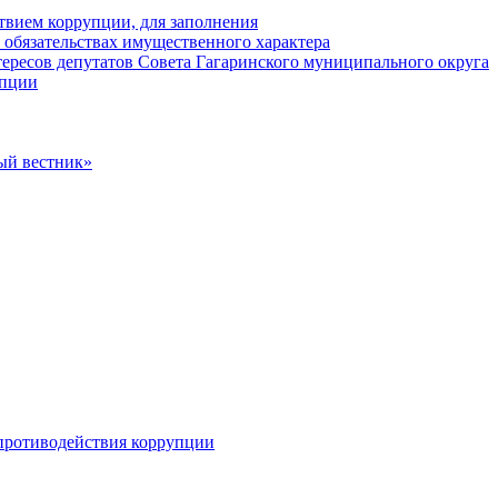
твием коррупции, для заполнения
и обязательствах имущественного характера
ересов депутатов Совета Гагаринского муниципального округа
упции
ый вестник»
противодействия коррупции