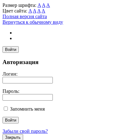
Размер шрифта:
A
A
A
Цвет сайта:
A
A
A
A
Полная версия сайта
Вернуться к обычному виду
Войти
Авторизация
Логин:
Пароль:
Запомнить меня
Забыли свой пароль?
Закрыть