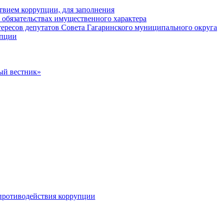
твием коррупции, для заполнения
и обязательствах имущественного характера
ересов депутатов Совета Гагаринского муниципального округа
упции
ый вестник»
противодействия коррупции