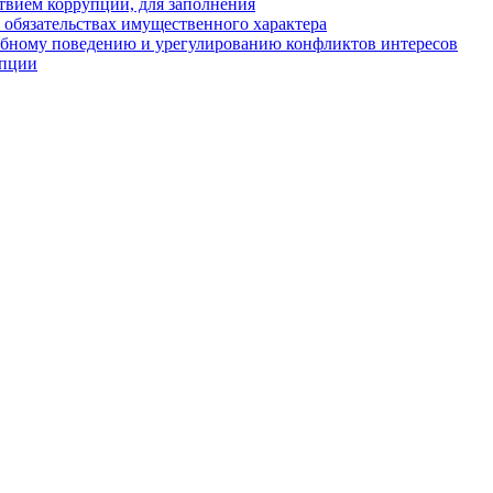
твием коррупции, для заполнения
и обязательствах имущественного характера
ебному поведению и урегулированию конфликтов интересов
упции