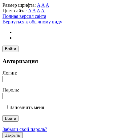
Размер шрифта:
A
A
A
Цвет сайта:
A
A
A
A
Полная версия сайта
Вернуться к обычному виду
Войти
Авторизация
Логин:
Пароль:
Запомнить меня
Забыли свой пароль?
Закрыть