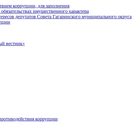
твием коррупции, для заполнения
и обязательствах имущественного характера
ересов депутатов Совета Гагаринского муниципального округа
упции
ый вестник»
противодействия коррупции