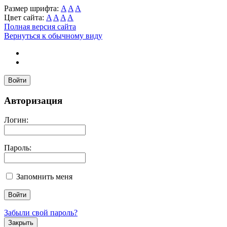
Размер шрифта:
A
A
A
Цвет сайта:
A
A
A
A
Полная версия сайта
Вернуться к обычному виду
Войти
Авторизация
Логин:
Пароль:
Запомнить меня
Забыли свой пароль?
Закрыть