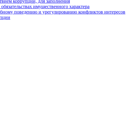
твием коррупции, для заполнения
и обязательствах имущественного характера
ебному поведению и урегулированию конфликтов интересов
упции