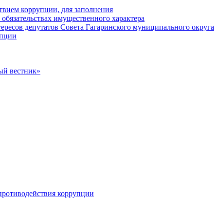
твием коррупции, для заполнения
и обязательствах имущественного характера
ересов депутатов Совета Гагаринского муниципального округа
упции
ый вестник»
противодействия коррупции