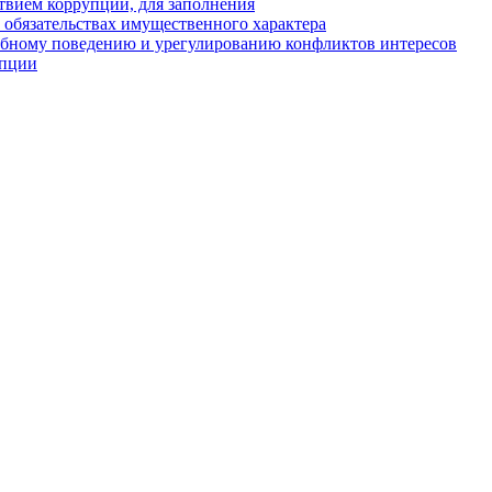
твием коррупции, для заполнения
и обязательствах имущественного характера
ебному поведению и урегулированию конфликтов интересов
упции