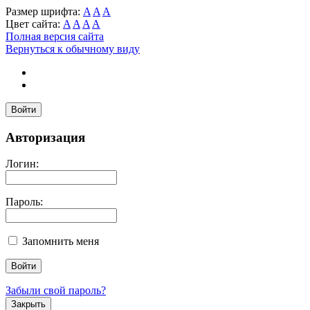
Размер шрифта:
A
A
A
Цвет сайта:
A
A
A
A
Полная версия сайта
Вернуться к обычному виду
Войти
Авторизация
Логин:
Пароль:
Запомнить меня
Забыли свой пароль?
Закрыть